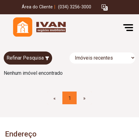
Área do Cliente
|
(034) 3256-3000
Refinar Pesquisa
Nenhum imóvel encontrado
«
1
»
Endereço