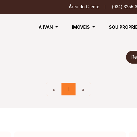
Área do Cliente
|
(034) 3256-
A IVAN
IMÓVEIS
SOU PROPRI
Re
«
1
»