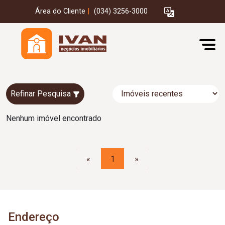
Área do Cliente
|
(034) 3256-3000
Refinar Pesquisa
Nenhum imóvel encontrado
«
1
»
Endereço