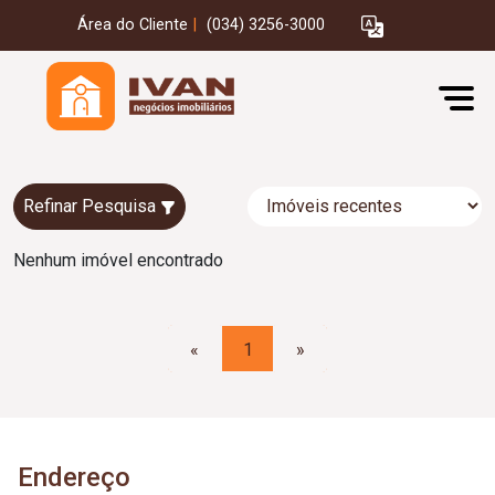
Área do Cliente
|
(034) 3256-3000
Refinar Pesquisa
Nenhum imóvel encontrado
«
1
»
Endereço