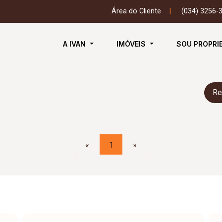
Área do Cliente
|
(034) 3256-
A IVAN
IMÓVEIS
SOU PROPRI
Re
«
1
»