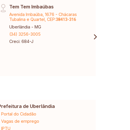
Tem Tem Imbaúbas
Páti
Avenida Imbaúba, 1676 - Chácaras
Aveni
Tubalina e Quartel, CEP:
Karaí
38413-316
Uberlândia - MG
Uberl
(34) 3256-3005
(34) 
Creci: 684-J
Creci
Prefeitura de Uberlândia
Cemig
Portal do Cidadão
2ª via da 
Vagas de emprego
Ligação n
IPTU
Desligam