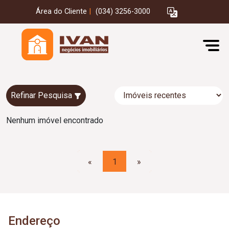
Área do Cliente
|
(034) 3256-3000
Refinar Pesquisa
Nenhum imóvel encontrado
«
1
»
Endereço