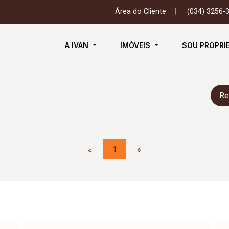
Área do Cliente
|
(034) 3256-
A IVAN
IMÓVEIS
SOU PROPRI
Re
«
1
»