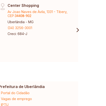
Center Shopping
Páti
Av Joao Naves de Ávila, 1331 - Tibery,
Aveni
CEP:
Karaí
34408-902
Uberlândia - MG
Uberl
(34) 3256-3001
(34) 
Creci: 684-J
Creci
Prefeitura de Uberlândia
Cemig
Portal do Cidadão
2ª via da 
Vagas de emprego
Ligação n
IPTU
Desligam