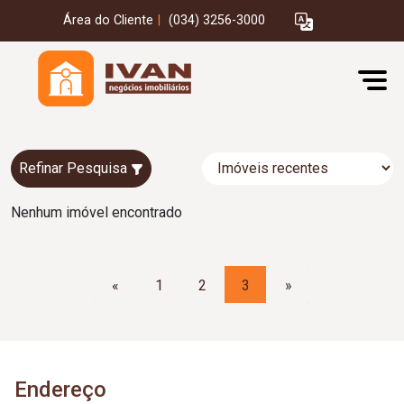
Área do Cliente
|
(034) 3256-3000
Refinar Pesquisa
Nenhum imóvel encontrado
«
1
2
3
»
Endereço