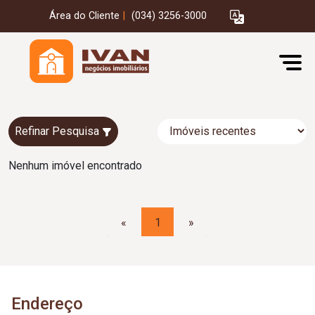
Área do Cliente
|
(034) 3256-3000
Refinar Pesquisa
Nenhum imóvel encontrado
«
1
»
Endereço