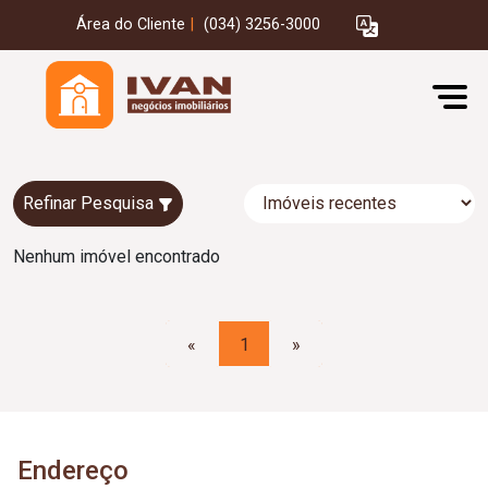
Área do Cliente
|
(034) 3256-3000
Refinar Pesquisa
Nenhum imóvel encontrado
«
1
»
Endereço