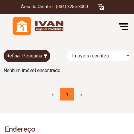
Área do Cliente
|
(034) 3256-3000
Refinar Pesquisa
Nenhum imóvel encontrado
«
1
»
Endereço