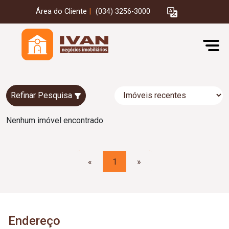
Área do Cliente
|
(034) 3256-3000
Refinar Pesquisa
Nenhum imóvel encontrado
«
1
»
Endereço