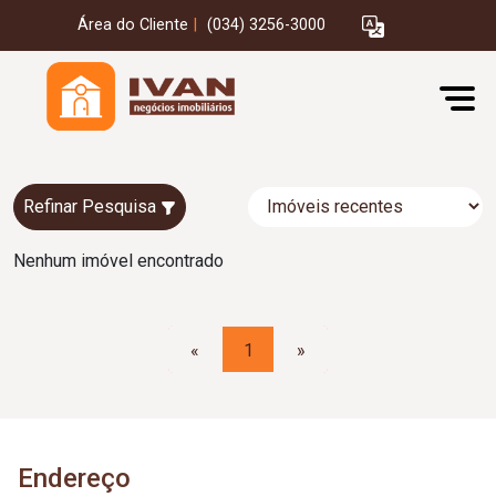
Área do Cliente
|
(034) 3256-3000
Refinar Pesquisa
Nenhum imóvel encontrado
«
1
»
Endereço