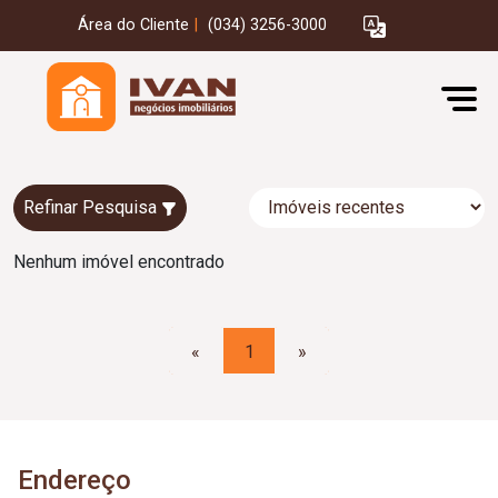
Área do Cliente
|
(034) 3256-3000
Refinar Pesquisa
Nenhum imóvel encontrado
«
1
»
Endereço