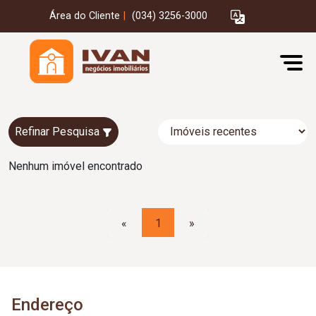
Área do Cliente
|
(034) 3256-3000
Refinar Pesquisa
Nenhum imóvel encontrado
«
1
»
Endereço