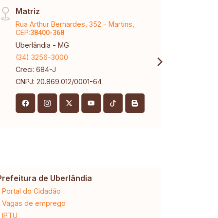
Matriz
Cent
Rua Arthur Bernardes, 352 - Martins,
Av Jo
CEP:
CEP:
38400-368
3
Uberlândia - MG
Uberl
(34) 3256-3000
(34) 
Creci: 684-J
Creci
CNPJ: 20.869.012/0001-64
Prefeitura de Uberlândia
Cemig
Portal do Cidadão
2ª via da 
Vagas de emprego
Ligação n
IPTU
Desligam