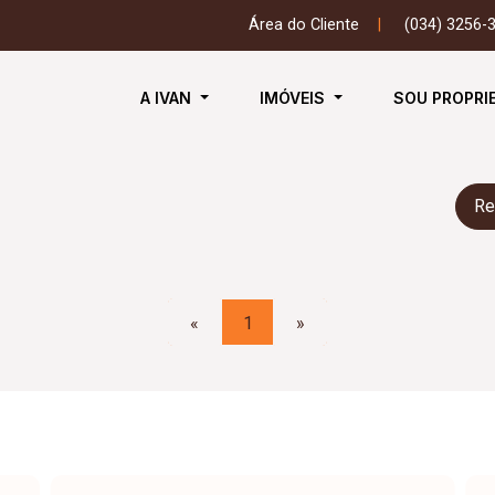
Área do Cliente
|
(034) 3256-
A IVAN
IMÓVEIS
SOU PROPRI
Re
«
1
»