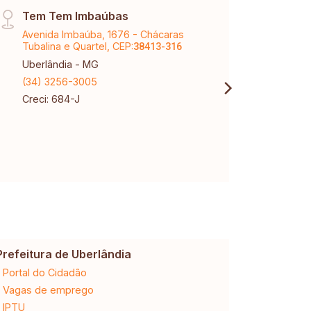
Tem Tem Imbaúbas
Sant
Avenida Imbaúba, 1676 - Chácaras
Aveni
Tubalina e Quartel, CEP:
Santa
38413-316
Uberlândia - MG
Uberl
(34) 3256-3005
(34) 
Creci: 684-J
Creci
Prefeitura de Uberlândia
Cemig
Portal do Cidadão
2ª via da 
Vagas de emprego
Ligação n
IPTU
Desligam