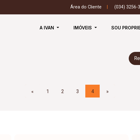
Área do Cliente
|
(034) 3256-
A IVAN
IMÓVEIS
SOU PROPRI
Re
«
1
2
3
4
»