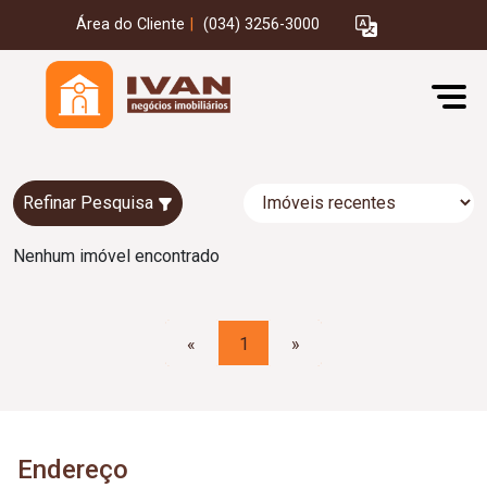
Área do Cliente
|
(034) 3256-3000
Refinar Pesquisa
Nenhum imóvel encontrado
«
1
»
Endereço