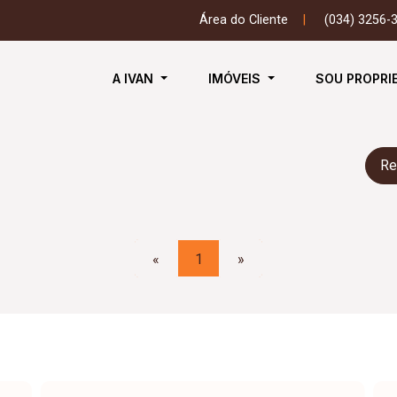
Área do Cliente
|
(034) 3256-
A IVAN
IMÓVEIS
SOU PROPRI
Re
«
1
»