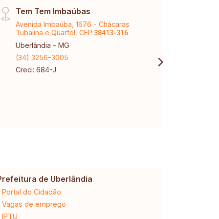
Tem Tem Imbaúbas
Arag
Avenida Imbaúba, 1676 - Chácaras
Aveni
Tubalina e Quartel, CEP:
CEP:
38413-316
3
Uberlândia - MG
Aragu
(34) 3256-3005
(34) 
Creci: 684-J
Creci
Prefeitura de Uberlândia
Cemig
Portal do Cidadão
2ª via da 
Vagas de emprego
Ligação n
IPTU
Desligam