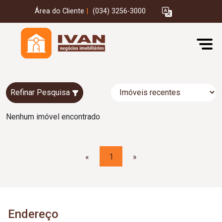
Área do Cliente
|
(034) 3256-3000
Refinar Pesquisa
Nenhum imóvel encontrado
«
1
»
Endereço