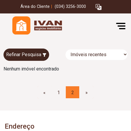
Área do Cliente
|
(034) 3256-3000
Refinar Pesquisa
Nenhum imóvel encontrado
«
1
2
»
Endereço