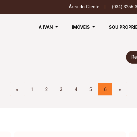
Área do Cliente
|
(034) 3256-
A IVAN
IMÓVEIS
SOU PROPRI
Re
«
1
2
3
4
5
6
»