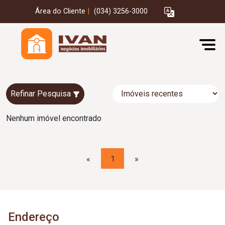
Área do Cliente
|
(034) 3256-3000
Refinar Pesquisa
Nenhum imóvel encontrado
«
1
»
Endereço