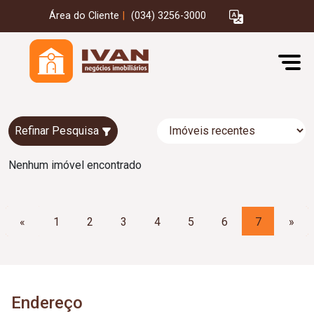
Área do Cliente
|
(034) 3256-3000
Refinar Pesquisa
Nenhum imóvel encontrado
«
1
2
3
4
5
6
7
»
Endereço