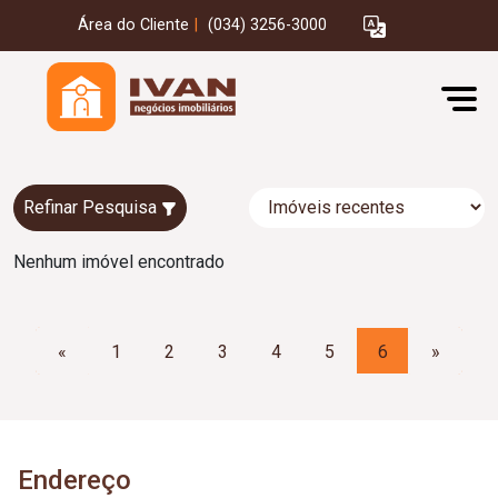
Área do Cliente
|
(034) 3256-3000
Refinar Pesquisa
Nenhum imóvel encontrado
«
1
2
3
4
5
6
»
Endereço