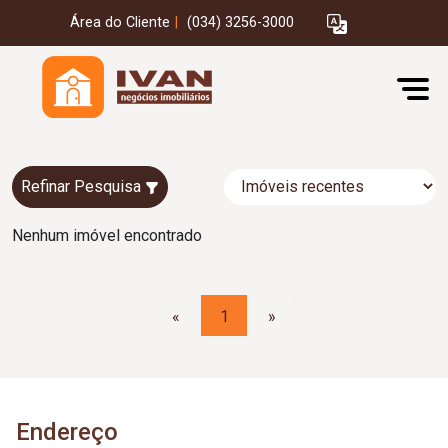
Área do Cliente
|
(034) 3256-3000
Refinar Pesquisa
Nenhum imóvel encontrado
«
1
»
Endereço