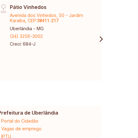
Pátio Vinhedos
Matr
Avenida dos Vinhedos, 50 - Jardim
Rua A
Karaíba, CEP:
CEP:
38411-217
3
Uberlândia - MG
Uberl
(34) 3256-3002
(34) 
Creci: 684-J
Creci
CNPJ:
Prefeitura de Uberlândia
Cemig
Portal do Cidadão
2ª via da 
Vagas de emprego
Ligação n
IPTU
Desligam