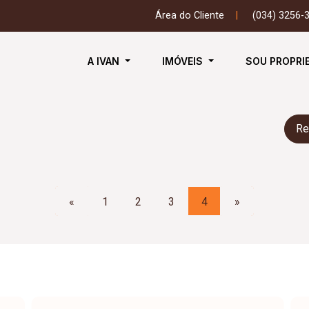
Área do Cliente
|
(034) 3256-
A IVAN
IMÓVEIS
SOU PROPRI
Re
«
1
2
3
4
»