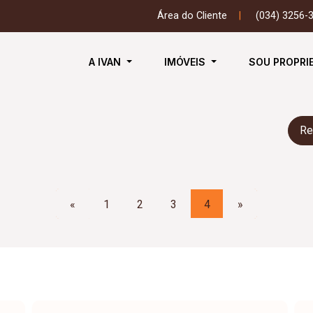
Área do Cliente
|
(034) 3256-
A IVAN
IMÓVEIS
SOU PROPRI
Re
«
1
2
3
4
»