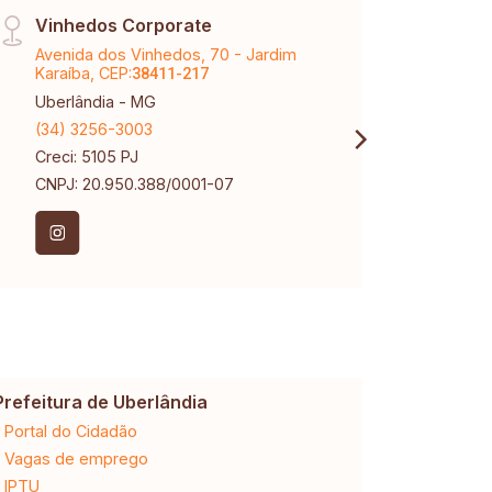
Vinhedos Corporate
Matr
Avenida dos Vinhedos, 70 - Jardim
Rua A
Karaíba, CEP:
CEP:
38411-217
3
Uberlândia - MG
Uberl
(34) 3256-3003
(34) 
Creci: 5105 PJ
Creci
CNPJ: 20.950.388/0001-07
CNPJ:
Prefeitura de Uberlândia
Cemig
Portal do Cidadão
2ª via da 
Vagas de emprego
Ligação n
IPTU
Desligam