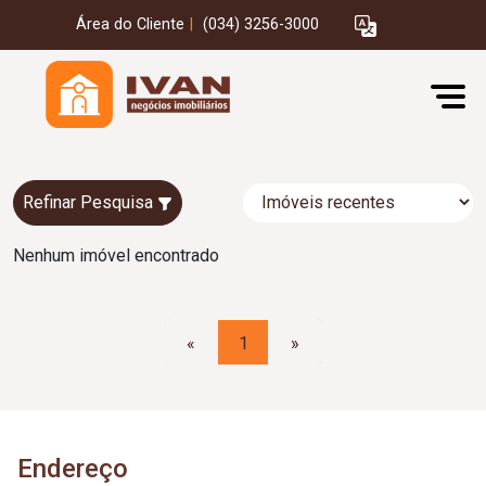
Área do Cliente
|
(034) 3256-3000
Refinar Pesquisa
Nenhum imóvel encontrado
«
1
»
Endereço