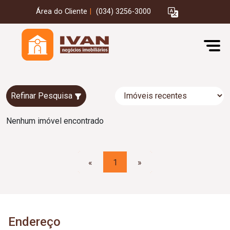
Área do Cliente
|
(034) 3256-3000
Refinar Pesquisa
Nenhum imóvel encontrado
«
1
»
Endereço