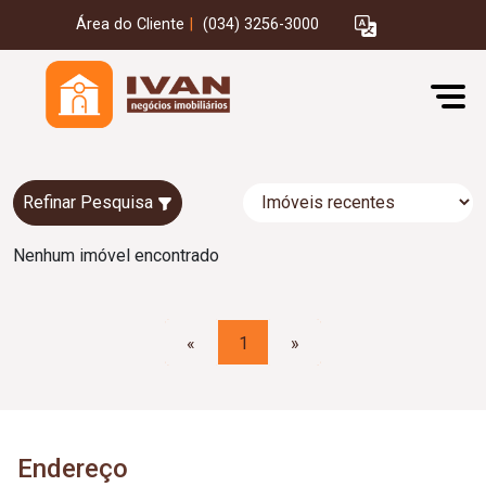
Área do Cliente
|
(034) 3256-3000
Refinar Pesquisa
Nenhum imóvel encontrado
«
1
»
Endereço