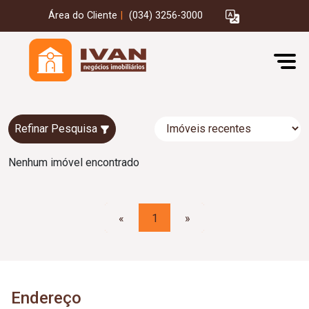
Área do Cliente
|
(034) 3256-3000
Refinar Pesquisa
Nenhum imóvel encontrado
«
1
»
Endereço