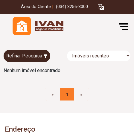
Área do Cliente
|
(034) 3256-3000
Refinar Pesquisa
Nenhum imóvel encontrado
«
1
»
Endereço