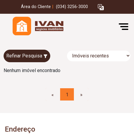
Área do Cliente
|
(034) 3256-3000
Refinar Pesquisa
Nenhum imóvel encontrado
«
1
»
Endereço