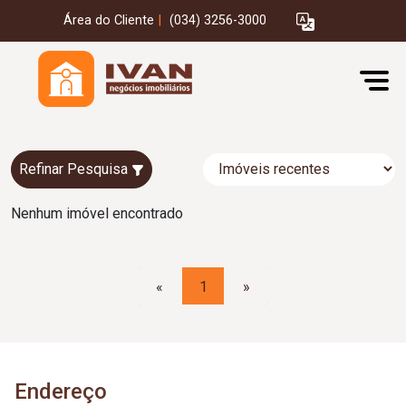
Área do Cliente
|
(034) 3256-3000
Refinar Pesquisa
Nenhum imóvel encontrado
«
1
»
Endereço