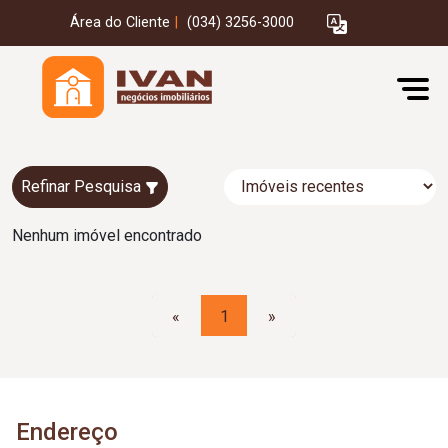
Área do Cliente
|
(034) 3256-3000
Refinar Pesquisa
Nenhum imóvel encontrado
«
1
»
Endereço