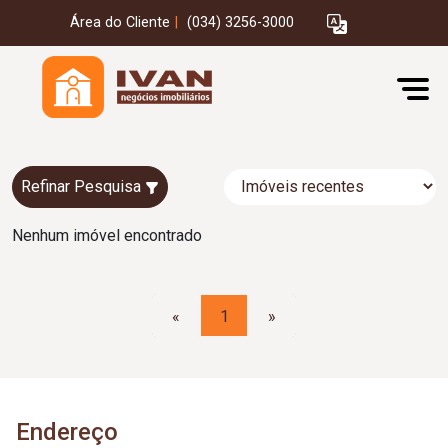
Área do Cliente
|
(034) 3256-3000
Refinar Pesquisa
Nenhum imóvel encontrado
«
1
»
Endereço