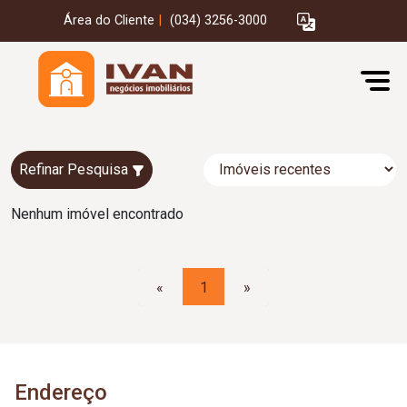
Área do Cliente
|
(034) 3256-3000
Refinar Pesquisa
Nenhum imóvel encontrado
«
1
»
Endereço