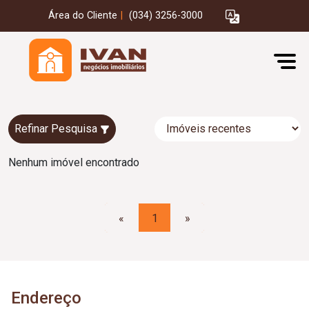
Área do Cliente
|
(034) 3256-3000
Refinar Pesquisa
Nenhum imóvel encontrado
«
1
»
Endereço