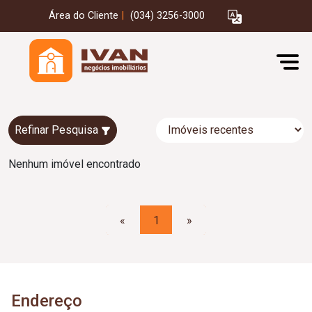
Área do Cliente
|
(034) 3256-3000
Refinar Pesquisa
Nenhum imóvel encontrado
«
1
»
Endereço