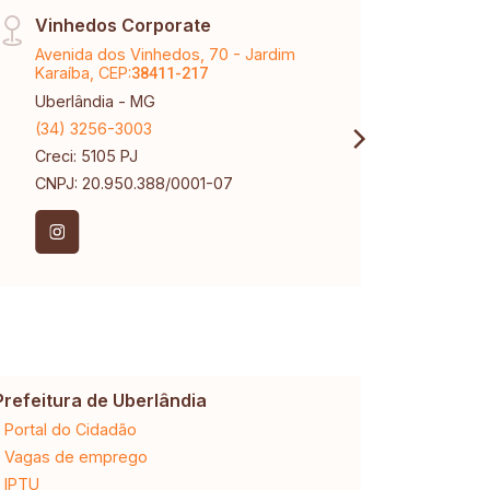
Vinhedos Corporate
Páti
Avenida dos Vinhedos, 70 - Jardim
Aveni
Karaíba, CEP:
Karaí
38411-217
Uberlândia - MG
Uberl
(34) 3256-3003
(34) 
Creci: 5105 PJ
Creci
CNPJ: 20.950.388/0001-07
Prefeitura de Uberlândia
Cemig
Portal do Cidadão
2ª via da 
Vagas de emprego
Ligação n
IPTU
Desligam