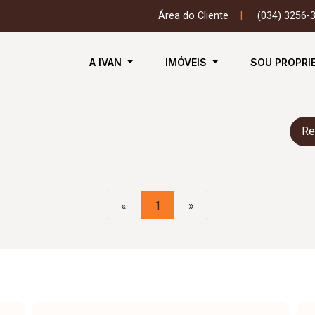
Área do Cliente
|
(034) 3256-
A IVAN
IMÓVEIS
SOU PROPRI
Re
«
1
»