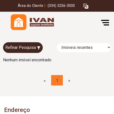
Área do Cliente
|
(034) 3256-3000
Refinar Pesquisa
Nenhum imóvel encontrado
«
1
»
Endereço