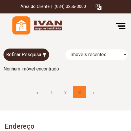
Área do Cliente
|
(034) 3256-3000
Refinar Pesquisa
Nenhum imóvel encontrado
«
1
2
3
»
Endereço