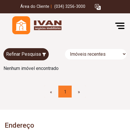
Área do Cliente
|
(034) 3256-3000
Refinar Pesquisa
Nenhum imóvel encontrado
«
1
»
Endereço