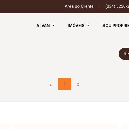
Área do Cliente
|
(034) 3256-
A IVAN
IMÓVEIS
SOU PROPRI
Re
«
1
»