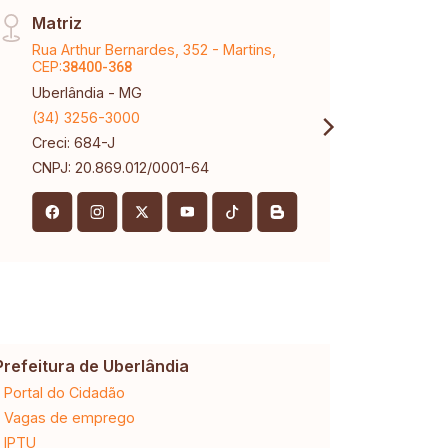
Matriz
Raul
Rua Arthur Bernardes, 352 - Martins,
Aveni
CEP:
Marti
38400-368
Uberlândia - MG
Uberl
(34) 3256-3000
(34) 
Creci: 684-J
Creci
CNPJ: 20.869.012/0001-64
Prefeitura de Uberlândia
Cemig
Portal do Cidadão
2ª via da 
Vagas de emprego
Ligação n
IPTU
Desligam