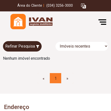
Área do Cliente
|
(034) 3256-3000
Refinar Pesquisa
Nenhum imóvel encontrado
«
1
»
Endereço