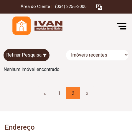
Área do Cliente
|
(034) 3256-3000
Refinar Pesquisa
Nenhum imóvel encontrado
«
1
2
»
Endereço