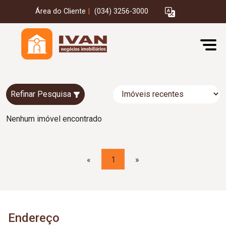
Área do Cliente
|
(034) 3256-3000
Refinar Pesquisa
Nenhum imóvel encontrado
«
1
»
Endereço