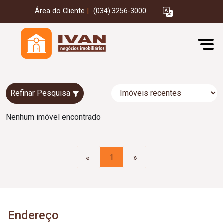
Área do Cliente
|
(034) 3256-3000
Refinar Pesquisa
Nenhum imóvel encontrado
«
1
»
Endereço