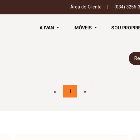
Área do Cliente
|
(034) 3256-
A IVAN
IMÓVEIS
SOU PROPRI
Re
«
1
»