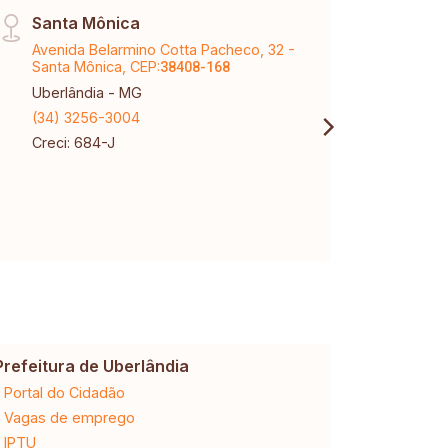
Santa Mônica
Vinh
Avenida Belarmino Cotta Pacheco, 32 -
Aveni
Santa Mônica, CEP:
Karaí
38408-168
Uberlândia - MG
Uberl
(34) 3256-3004
(34) 
Creci: 684-J
Creci
CNPJ:
Prefeitura de Uberlândia
Cemig
Portal do Cidadão
2ª via da 
Vagas de emprego
Ligação n
IPTU
Desligam